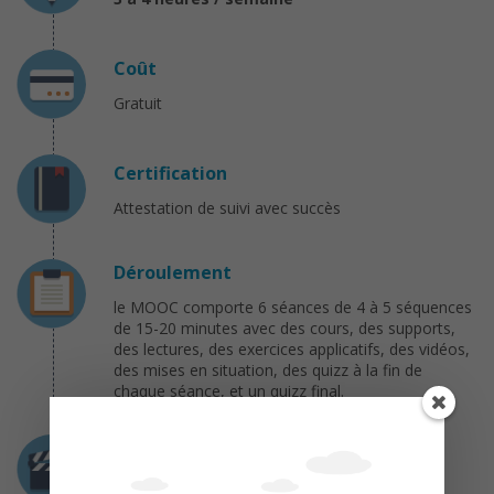
Coût
Gratuit
Certification
Attestation de suivi avec succès
Déroulement
le MOOC comporte 6 séances de 4 à 5 séquences
de 15-20 minutes avec des cours, des supports,
des lectures, des exercices applicatifs, des vidéos,
des mises en situation, des quizz à la fin de
chaque séance, et un quizz final.
Programme
Semaine 1 : La relation travail – santé