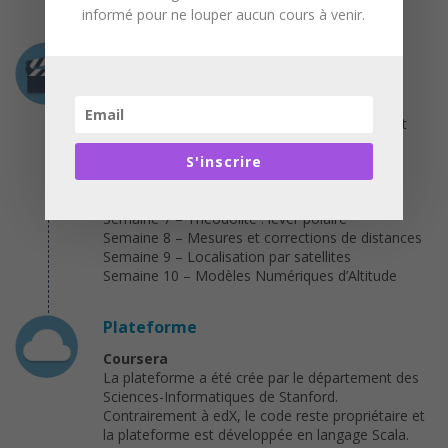
de vérifier les connaissances.
informé pour ne louper aucun cours à venir.
Programme
Semaine 1 – Introduction à la géomatique
Semaine 2 – Bases de géodésie : introduction
Semaine 3 – Bases de géodésie : références et
projections
Semaine 4 – Cartographie
S'inscrire
Semaine 5 – Nivellement géométrique
Semaine 6 – Théodolite : orientation
Semaine 7 – Théodolite : lever polaire
Semaine 8 – Mesures et corrections de distances
Semaine 9 – Localisation par satellites
Semaine 10 – Modèles Numériques d’Altitude
Plateforme
Coursera
La plateforme a été crée par le département des
Sciences-Informatiques de Stanford.
Contrairement à edX, le code reste propriétaire et
la plateforme est développée en langage Scala.