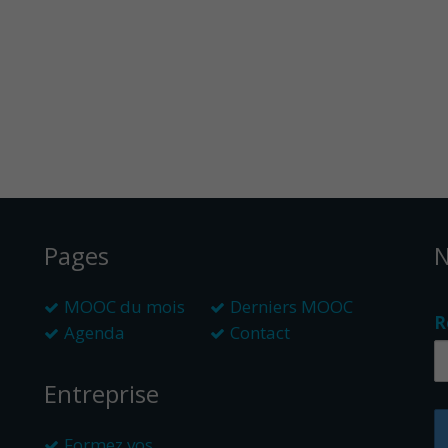
Pages
N
MOOC du mois
Derniers MOOC
R
Agenda
Contact
Entreprise
Formez vos