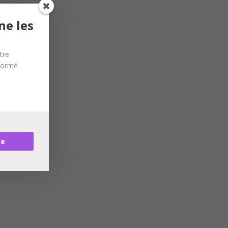
ne les
tre
nformé
re