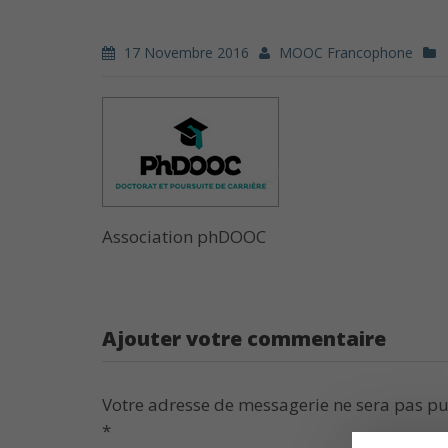
17 Novembre 2016
MOOC Francophone
Association phDOOC
Ajouter votre commentaire
Votre adresse de messagerie ne sera pas pu
*