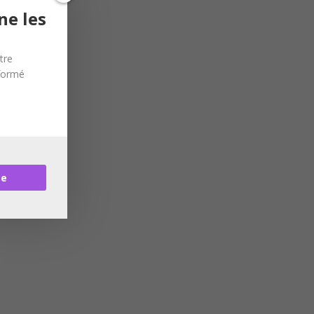
ne les
tre
nformé
re