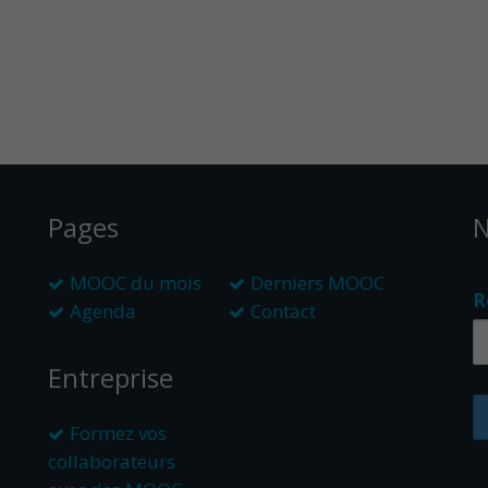
Pages
N
MOOC du mois
Derniers MOOC
R
Agenda
Contact
Entreprise
Formez vos
collaborateurs