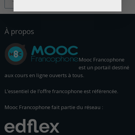
À propos
Mooc Francophone
est un portail destiné
aux cours en ligne ouverts à tous.
L’essentiel de l’offre francophone est référencée.
Mooc Francophone fait partie du réseau :