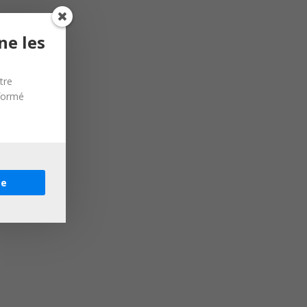
ne les
tre
nformé
re