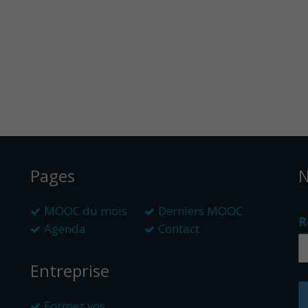
Pages
N
MOOC du mois
Derniers MOOC
R
Agenda
Contact
Entreprise
Formez vos