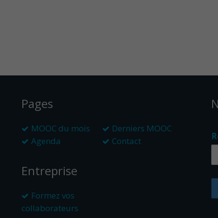
Pages
N
MOOC du mois
Derniers MOOC
R
Agenda
Contact
Entreprise
Formez vos
collaborateurs