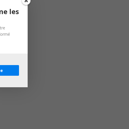
ne les
tre
nformé
re