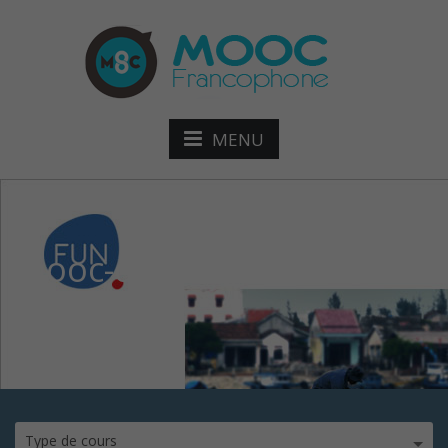
MENU
mooc-des-rivières-et-des-
ho
Type de cours