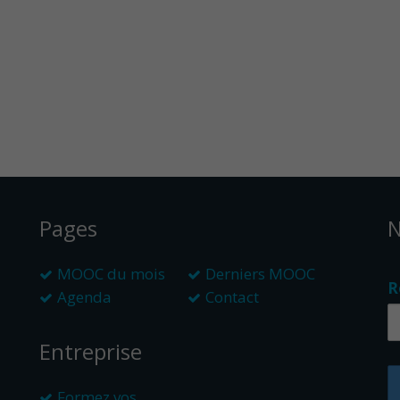
Pages
N
MOOC du mois
Derniers MOOC
R
Agenda
Contact
Entreprise
Formez vos