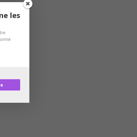
ne les
tre
nformé
re