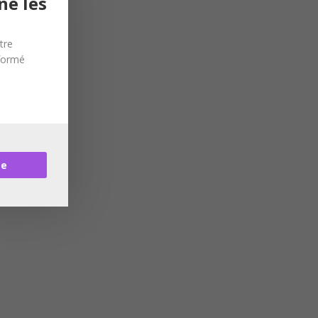
ne les
tre
nformé
re