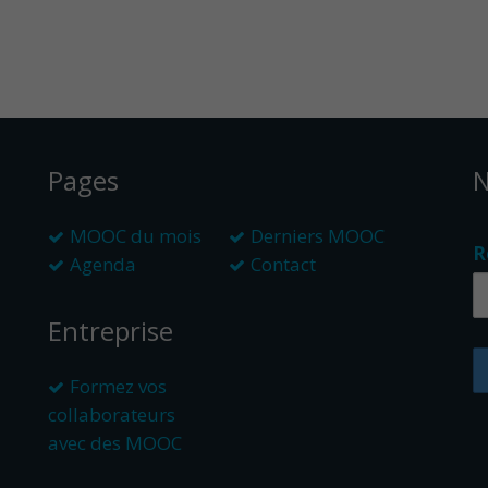
Pages
N
MOOC du mois
Derniers MOOC
R
Agenda
Contact
Entreprise
Formez vos
collaborateurs
avec des MOOC