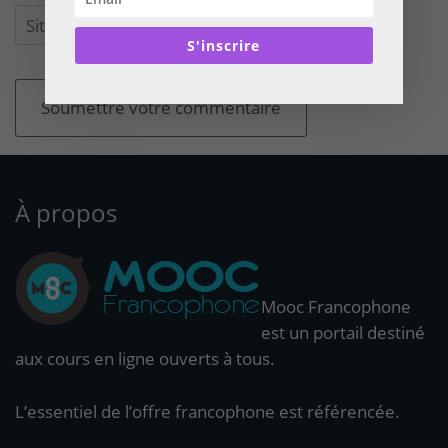
S'inscrire
À propos
Mooc Francophone
est un portail destiné
aux cours en ligne ouverts à tous.
L’essentiel de l’offre francophone est référencée.