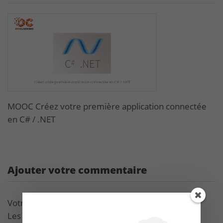
MOOC Créez votre première application connectée
en C# / .NET
Ajouter votre commentaire
Votre adresse de messagerie ne sera pas publiée.
Les champs obligatoires sont indiqués avec
*