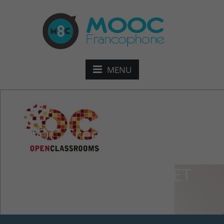
MENU
MOOC Créez votre
première application
connectée en C# / .NET