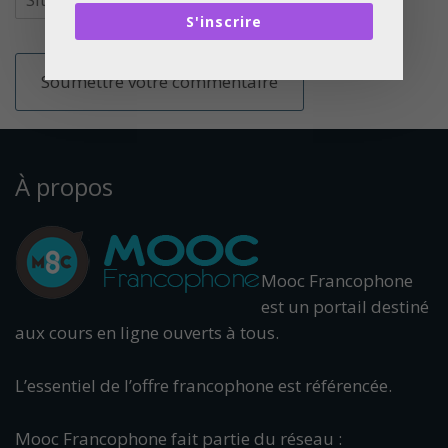
S'inscrire
À propos
Mooc Francophone
est un portail destiné
aux cours en ligne ouverts à tous.
L’essentiel de l’offre francophone est référencée.
Mooc Francophone fait partie du réseau :