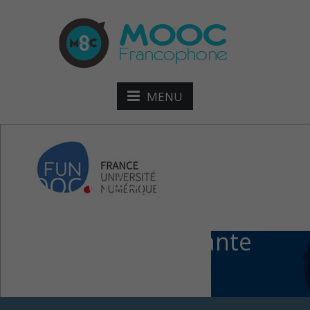
MENU
MOOC Créer et
développer son
association étudiante