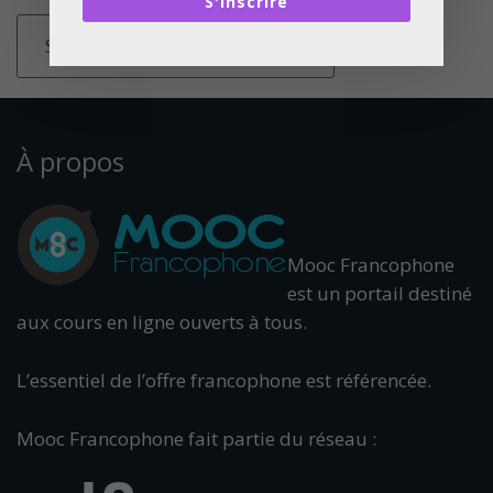
S'inscrire
À propos
Mooc Francophone
est un portail destiné
aux cours en ligne ouverts à tous.
L’essentiel de l’offre francophone est référencée.
Mooc Francophone fait partie du réseau :