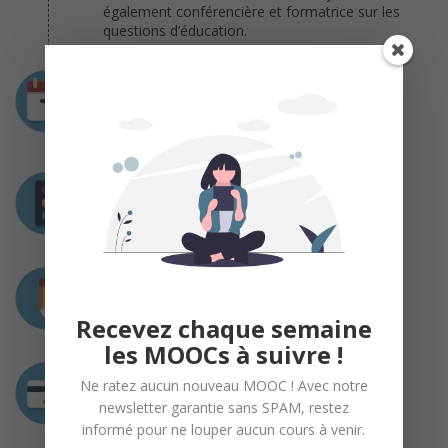
également conférencière et formatrice sur les
questions d’éducation.
Durée
10 semaines
Du 27 janvier au 03 avril 2016
Prérequis
Aucun pré-requis n’est nécessaire.
Charge de travail
2 heures / semaine
Recevez chaque semaine
les MOOCs à suivre !
Coût
Ne ratez aucun nouveau MOOC ! Avec notre
newsletter garantie sans SPAM, restez
Gratuit
informé pour ne louper aucun cours à venir.