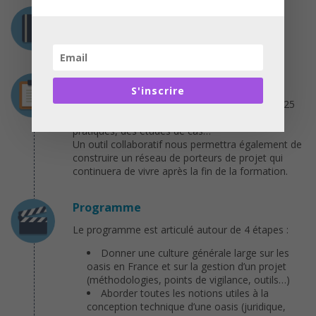
Certification
Non
Déroulement
S'inscrire
La formation comporte 16 modules intégrant 25
vidéos pédagogiques, des quizz, des fiches
pratiques, des études de cas…
Un outil collaboratif nous permettra également de
construire un réseau de porteurs de projet qui
continuera de vivre après la fin de la formation.
Programme
Le programme est articulé autour de 4 étapes :
Donner une culture générale large sur les
oasis en France et sur la gestion d’un projet
(méthodologies, points de vigilance, outils…)
Aborder toutes les notions utiles à la
conception technique d’une oasis (juridique,