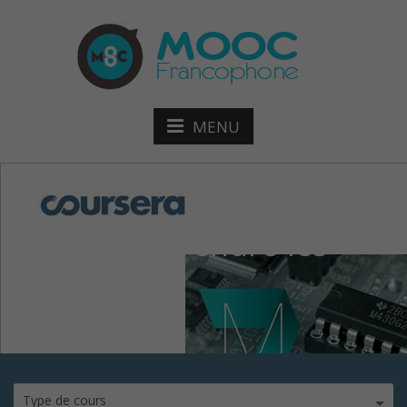
MENU
moocComprendre-les-
microcon
Type de cours