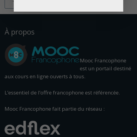
À propos
Mooc Francophone
est un portail destiné
aux cours en ligne ouverts à tous.
L’essentiel de l’offre francophone est référencée.
Mooc Francophone fait partie du réseau :