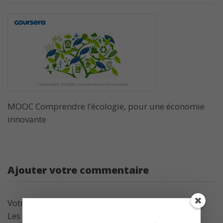
MOOC Comprendre l’écologie, pour une économie
innovante
Ajouter votre commentaire
Votre adresse de messagerie ne sera pas publiée.
Les champs obligatoires sont indiqués avec
*