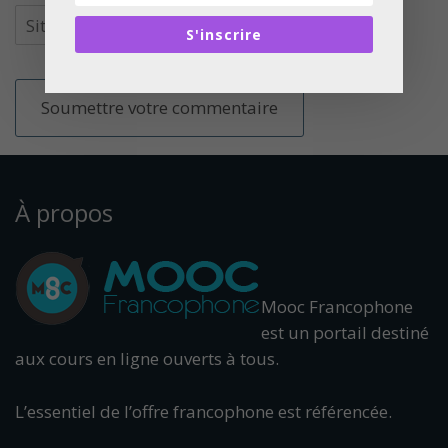
S'inscrire
À propos
Mooc Francophone
est un portail destiné
aux cours en ligne ouverts à tous.
L’essentiel de l’offre francophone est référencée.