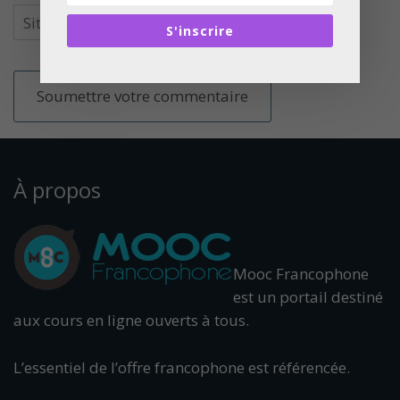
S'inscrire
À propos
Mooc Francophone
est un portail destiné
aux cours en ligne ouverts à tous.
L’essentiel de l’offre francophone est référencée.