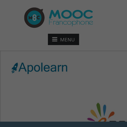
MENU
MOOC Citoyenneté et
démarche d’investigation
en classe de sciences