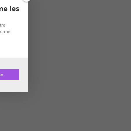
ne les
tre
nformé
re