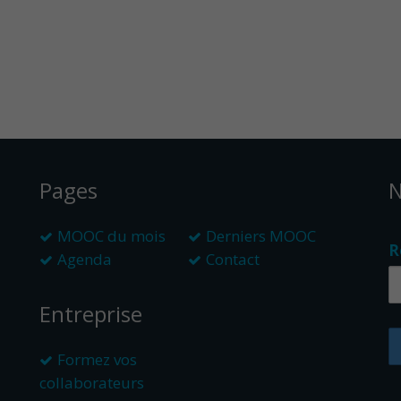
Pages
N
MOOC du mois
Derniers MOOC
R
Agenda
Contact
Entreprise
Formez vos
collaborateurs