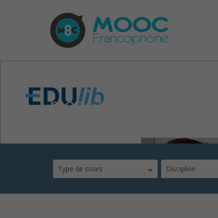
mooc-La-chimie,-en-r
Type de cours
Discipline