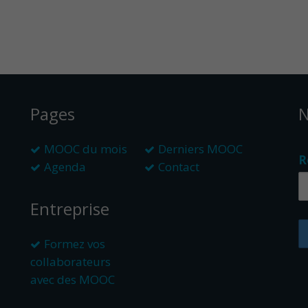
Pages
N
MOOC du mois
Derniers MOOC
R
Agenda
Contact
Entreprise
Formez vos
collaborateurs
avec des MOOC