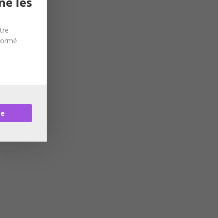
ne les
tre
nformé
re