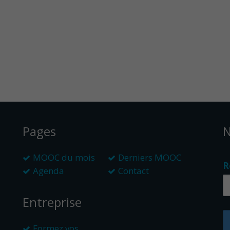
Pages
N
MOOC du mois
Derniers MOOC
R
Agenda
Contact
Entreprise
Formez vos