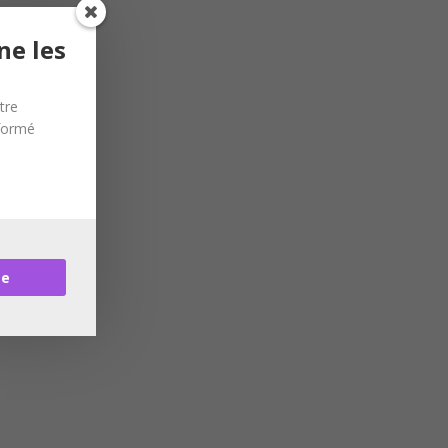
ne les
tre
nformé
re