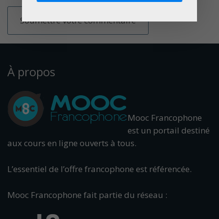
À propos
Mooc Francophone
est un portail destiné
aux cours en ligne ouverts à tous.
L’essentiel de l’offre francophone est référencée.
Mooc Francophone fait partie du réseau :