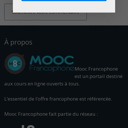
À propos
Mooc Francophone
est un portail destiné
aux cours en ligne ouverts à tous.
L’essentiel de l’offre francophone est référencée.
Mooc Francophone fait partie du réseau :