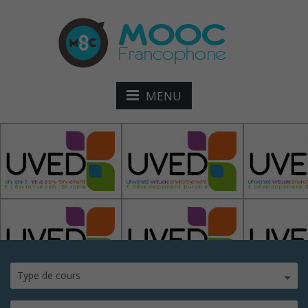
MENU
UVED
Type de cours