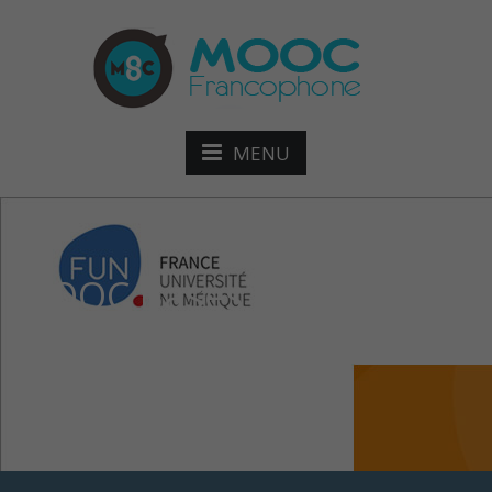
MENU
MOOC Bases en
épidémiologie des
maladies animales