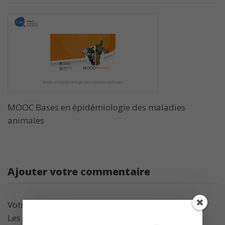
MOOC Bases en épidémiologie des maladies
animales
Ajouter votre commentaire
Votre adresse de messagerie ne sera pas publiée.
Les champs obligatoires sont indiqués avec
*