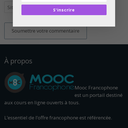
S'inscrire
À propos
Mooc Francophone
est un portail destiné
aux cours en ligne ouverts à tous.
L’essentiel de l’offre francophone est référencée.