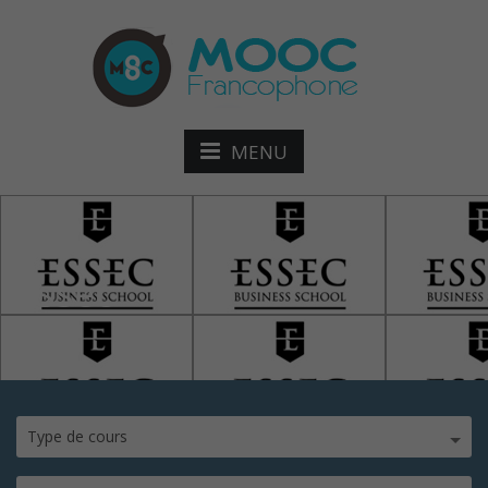
MENU
Essec
Type de cours