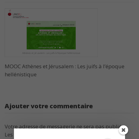
MOOC Athènes et Jérusalem : Les juifs à l’époque
hellénistique
Ajouter votre commentaire
Votre adresse de messagerie ne sera pas publiée.
Les champs obligatoires sont indiqués avec
*