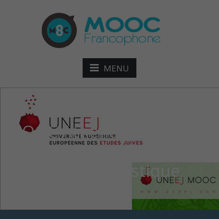
MENU
MOOC Athènes et
Jérusalem : Les juifs à
l’époque hellénistique