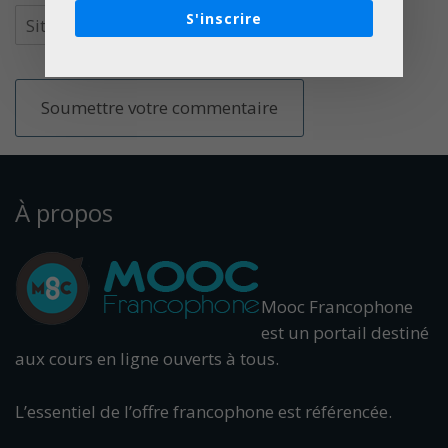
S'inscrire
À propos
Mooc Francophone
est un portail destiné
aux cours en ligne ouverts à tous.
L’essentiel de l’offre francophone est référencée.