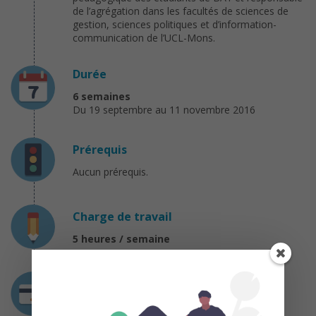
de l’agrégation dans les facultés de sciences de
gestion, sciences politiques et d’information-
communication de l’UCL-Mons.
Durée
6 semaines
Du 19 septembre au 11 novembre 2016
Prérequis
Aucun prérequis.
Charge de travail
5 heures / semaine
Coût
Gratuit