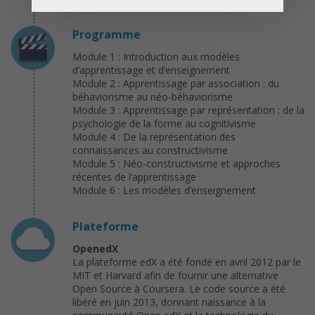
Programme
Module 1 : Introduction aux modèles
d’apprentissage et d’enseignement
Module 2 : Apprentissage par association : du
béhaviorisme au néo-béhaviorisme
Module 3 : Apprentissage par représentation : de la
psychologie de la forme au cognitivisme
Module 4 : De la représentation des
connaissances au constructivisme
Module 5 : Néo-constructivisme et approches
récentes de l’apprentissage
Module 6 : Les modèles d’enseignement
Plateforme
OpenedX
La plateforme edX a été fondé en avril 2012 par le
MIT et Harvard afin de fournir une alternative
Open Source à Coursera. Le code source a été
libéré en juin 2013, donnant naissance à la