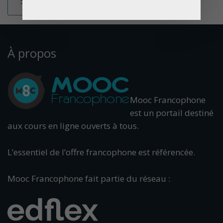
À propos
Mooc Francophone
est un portail destiné
aux cours en ligne ouverts à tous.
L’essentiel de l’offre francophone est référencée.
Mooc Francophone fait partie du réseau :