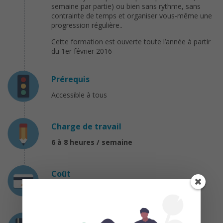
semaine par partie) ou bien sans rythme, sans
contrainte de temps et organiser vous-même une
progression régulière..
Cette formation est ouverte toute l’année à partir
du 1er février 2016
Prérequis
Accessible à tous
Charge de travail
6 à 8 heures / semaine
Coût
Gratuit
Certification