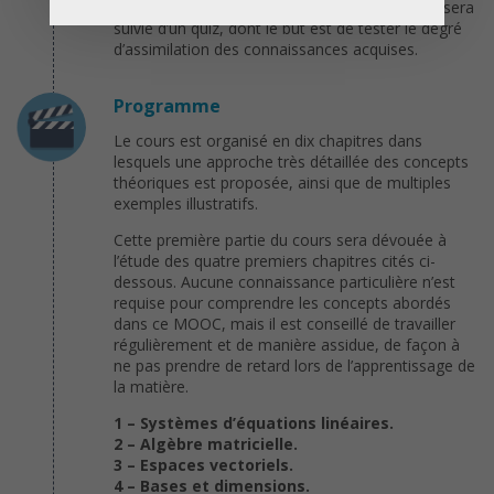
par étape. Finalement, chaque vidéo de cours sera
suivie d’un quiz, dont le but est de tester le degré
d’assimilation des connaissances acquises.
Programme
Le cours est organisé en dix chapitres dans
lesquels une approche très détaillée des concepts
théoriques est proposée, ainsi que de multiples
exemples illustratifs.
Cette première partie du cours sera dévouée à
l’étude des quatre premiers chapitres cités ci-
dessous. Aucune connaissance particulière n’est
requise pour comprendre les concepts abordés
dans ce MOOC, mais il est conseillé de travailler
régulièrement et de manière assidue, de façon à
ne pas prendre de retard lors de l’apprentissage de
la matière.
1 – Systèmes d’équations linéaires.
2 – Algèbre matricielle.
3 – Espaces vectoriels.
4 – Bases et dimensions.