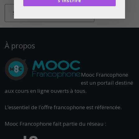
S'inscrire
À propos
Mooc Francophone
est un portail destiné
aux cours en ligne ouverts à tous.
L’essentiel de l’offre francophone est référencée.
Mooc Francophone fait partie du réseau :