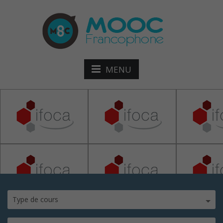
MENU
ifoca
Type de cours