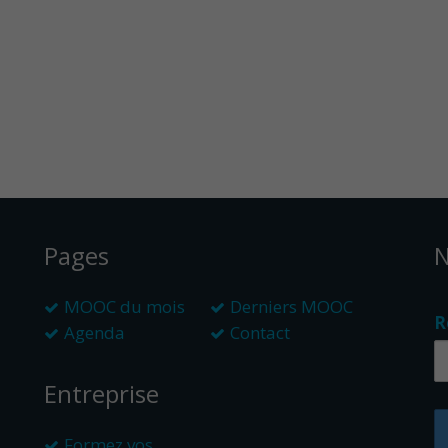
Pages
N
MOOC du mois
Derniers MOOC
R
Agenda
Contact
Entreprise
Formez vos