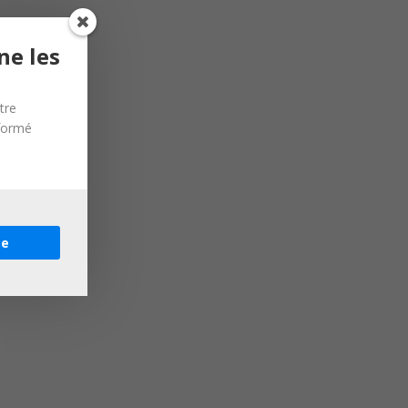
ne les
tre
nformé
re