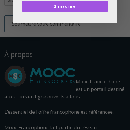
S'inscrire
À propos
Mooc Francophone
est un portail destiné
aux cours en ligne ouverts à tous.
L’essentiel de l’offre francophone est référencée.
Mooc Francophone fait partie du réseau :