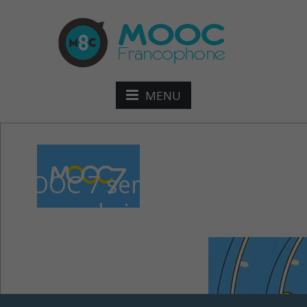
MENU
MOOC 7 semaines pour
trouver le job de mes
rêves