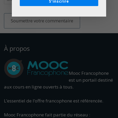
S'inscrire
À propos
Mooc Francophone
est un portail destiné
aux cours en ligne ouverts à tous.
L’essentiel de l’offre francophone est référencée.
Mooc Francophone fait partie du réseau :