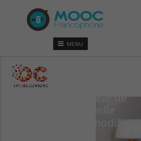
MENU
Modélisez, implémentez
et requêtez une base de
données relationnelle
avec UML et SQL modifie