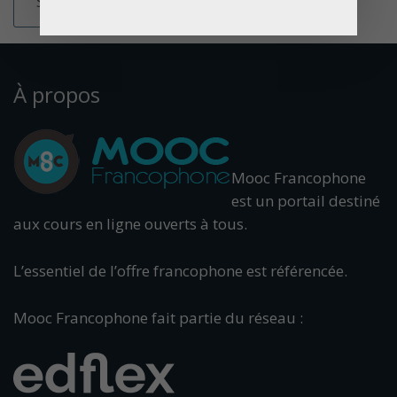
À propos
Mooc Francophone
est un portail destiné
aux cours en ligne ouverts à tous.
L’essentiel de l’offre francophone est référencée.
Mooc Francophone fait partie du réseau :