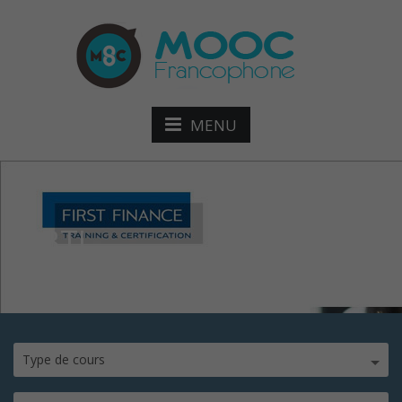
MENU
MBTI
Type de cours