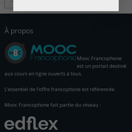
À propos
Mooc Francophone
est un portail destiné
aux cours en ligne ouverts à tous.
L’essentiel de l’offre francophone est référencée.
Mooc Francophone fait partie du réseau :