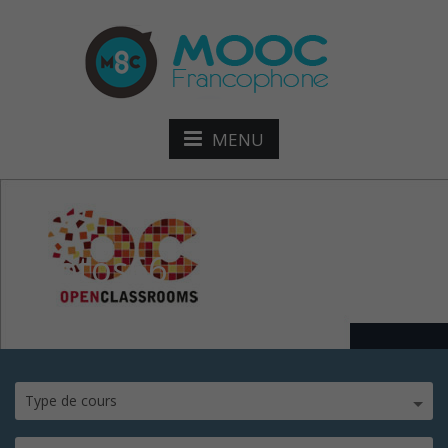
MENU
photos66
Type de cours