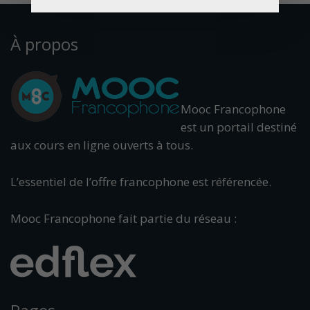
À propos
Mooc Francophone
est un portail destiné
aux cours en ligne ouverts à tous.
L’essentiel de l’offre francophone est référencée.
Mooc Francophone fait partie du réseau :