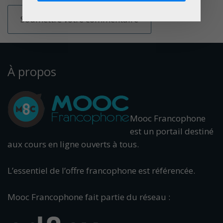
À propos
Mooc Francophone
est un portail destiné
aux cours en ligne ouverts à tous.
L’essentiel de l’offre francophone est référencée.
Mooc Francophone fait partie du réseau :