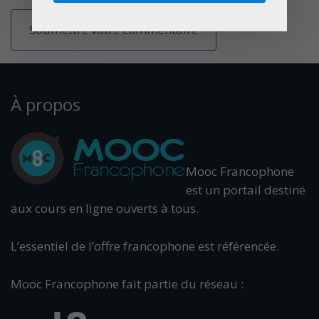
À propos
Mooc Francophone
est un portail destiné
aux cours en ligne ouverts à tous.
L’essentiel de l’offre francophone est référencée.
Mooc Francophone fait partie du réseau :