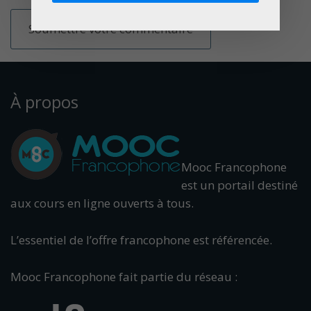
À propos
Mooc Francophone
est un portail destiné
aux cours en ligne ouverts à tous.
L’essentiel de l’offre francophone est référencée.
Mooc Francophone fait partie du réseau :