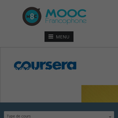
MENU
MOOC L’impact investing :
innover
Type de cours