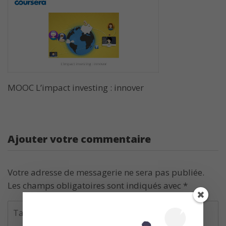
MOOC L’impact investing : innover
Ajouter votre commentaire
Votre adresse de messagerie ne sera pas publiée.
Les champs obligatoires sont indiqués avec
*