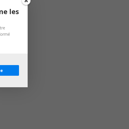
ne les
tre
nformé
re