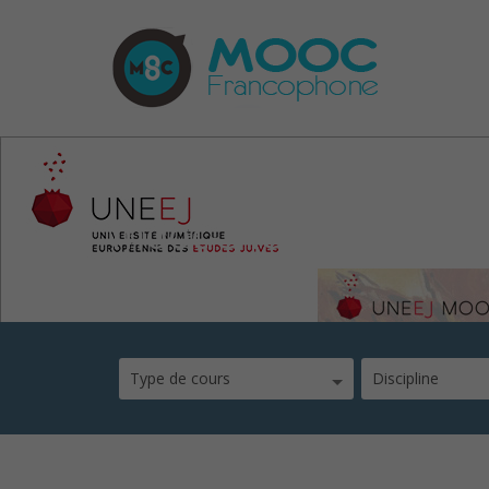
mooc-3-les-prophetes
Type de cours
Discipline