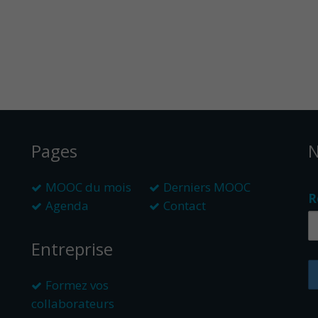
Pages
N
MOOC du mois
Derniers MOOC
R
Agenda
Contact
Entreprise
Formez vos
collaborateurs