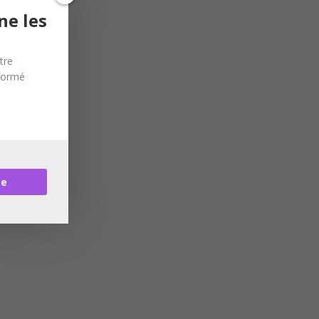
ne les
tre
nformé
re