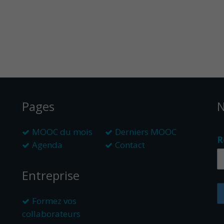
Pages
N
MOOC du mois
Derniers MOOC
R
Agenda
Contact
Entreprise
Formez vos
collaborateurs