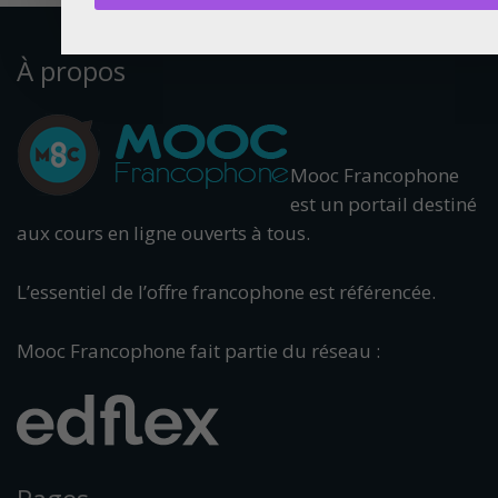
À propos
Mooc Francophone
est un portail destiné
aux cours en ligne ouverts à tous.
L’essentiel de l’offre francophone est référencée.
Mooc Francophone fait partie du réseau :