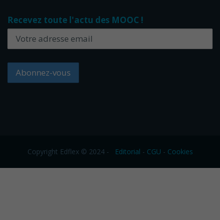
Recevez toute l'actu des MOOC !
Copyright Edflex © 2024 -
Editorial
-
CGU
-
Cookies