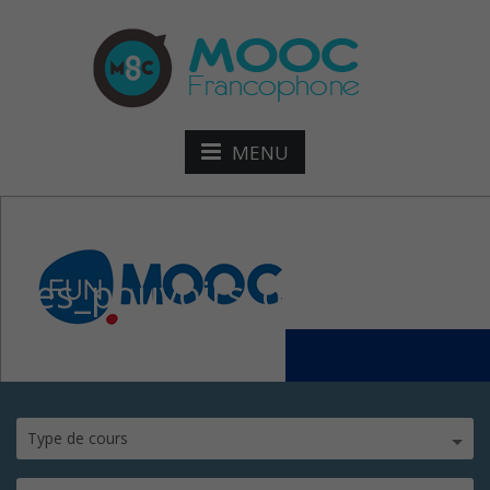
MENU
Les_pouvoirs_de_police_d
Type de cours