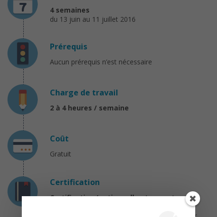
4 semaines
du 13 juin au 11 juillet 2016
Prérequis
Aucun prérequis n’est nécessaire
Charge de travail
2 à 4 heures / semaine
Coût
Gratuit
Certification
Certification (optionnelle et payante : 45€)
Diplôme délivré par l’ESSEC et Coursera. Le
certificat est accessible en ligne et hébergé par