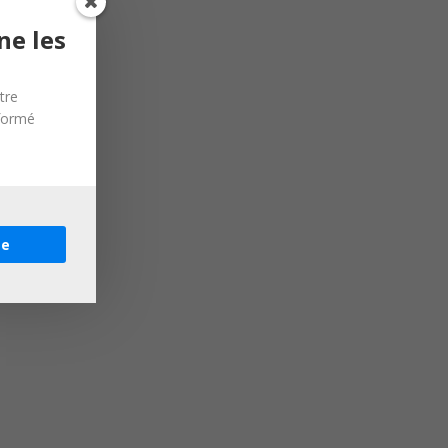
ne les
tre
nformé
re