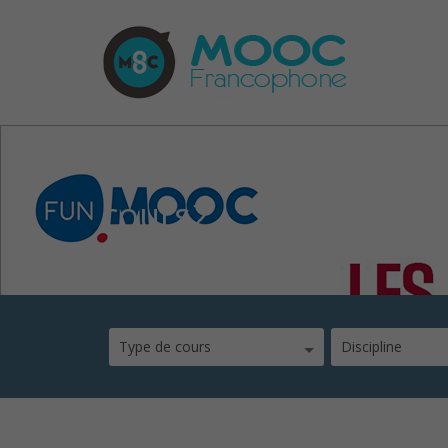
cours2
Type de cours
Discipline