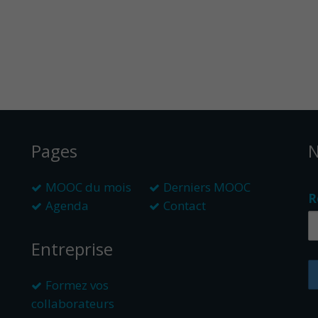
Pages
N
MOOC du mois
Derniers MOOC
R
Agenda
Contact
Entreprise
Formez vos
collaborateurs