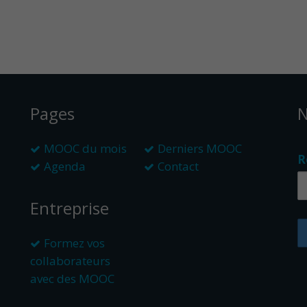
Pages
N
MOOC du mois
Derniers MOOC
R
Agenda
Contact
Entreprise
Formez vos
collaborateurs
avec des MOOC