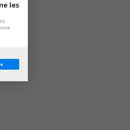
ne les
tre
nformé
re