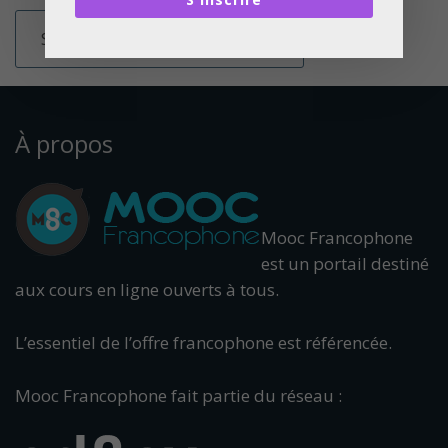
À propos
Mooc Francophone
est un portail destiné
aux cours en ligne ouverts à tous.
L’essentiel de l’offre francophone est référencée.
Mooc Francophone fait partie du réseau :