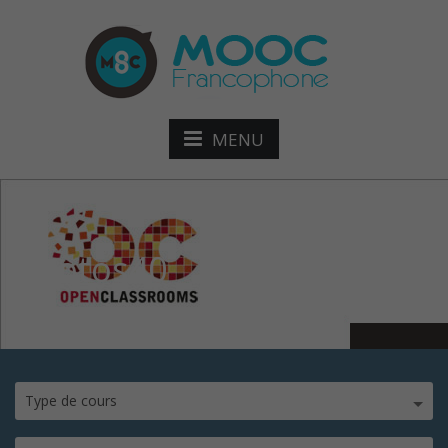
MENU
photos40
Type de cours