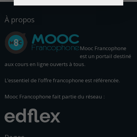
À propos
Mooc Francophone
est un portail destiné
aux cours en ligne ouverts à tous.
L’essentiel de l’offre francophone est référencée.
Mooc Francophone fait partie du réseau :