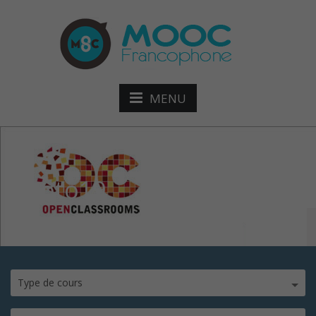
MENU
photo19
Type de cours