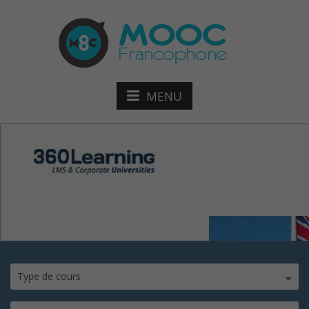
MENU
International
Type de cours