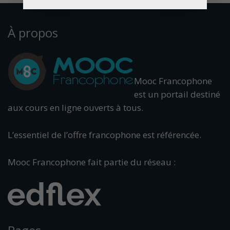
À propos
Mooc Francophone
est un portail destiné
aux cours en ligne ouverts à tous.
L’essentiel de l’offre francophone est référencée.
Mooc Francophone fait partie du réseau :